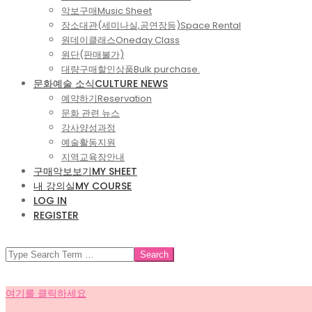
악보구매
Music Sheet
장소대관(세미나실,공연장등)
Space Rental
원데이클래스
Oneday Class
원단(판매불가)
대량구매할인상품
Bulk purchase.
문화예술 소식
CULTURE NEWS
예약하기
Reservation
문화 관련 뉴스
강사양성과정
예술활동지원
지역교육장안내
구매악보보기
MY SHEET
내 강의실
MY COURSE
LOG IN
REGISTER
SEARCH
여기를 클릭하세요