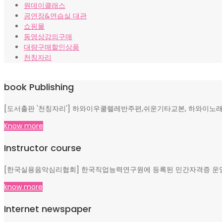
원데이클래스
공연장&연습실 대관
쇼핑몰
동영상강의구매
대량구매할인상품
천칭자리
book Publishing
[도서출판 '천칭자리'] 하와이우쿨렐레반주편,쉬운기타교본, 하와이노래
Know more
Instructor course
[한국실용음악심리협회] 한국직업능력연구원에 등록된 민간자격증 운영, 
know more
Internet newspaper