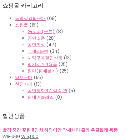
쇼핑몰 카테고리
동영상강의구매
(68)
쇼핑몰
(151)
Goods(굿즈)
(8)
공연소품
(28)
공연의상
(47)
교재&음반
(34)
대량구매할인상품
(13)
악기&관련용품
(25)
원단(판매불가)
(25)
악보구매
(55)
천칭자리
(13)
공연장&연습실 대관
(5)
원데이클래스
(8)
할인상품
빨강 중간 꽃핀 6인치 하와이안 악세서리 훌라 우쿨렐레 용품
원
현
₩
18,000
₩
15,000