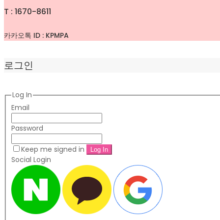
T : 1670-8611
카카오톡 ID : KPMPA
로그인
Log In
Email
Password
Keep me signed in
Social Login