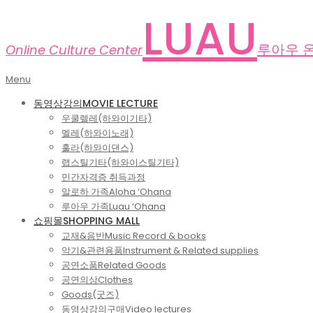
Skip
LUAU
to
content
루아우 
Online Culture Center
Primary
Menu
Navigation
동영상강의
MOVIE LECTURE
Menu
우쿨렐레(하와이기타)
멜레(하와이노래)
훌라(하와이댄스)
랩스틸기타(하와이스틸기타)
민간자격증 취득과정
알로하 가족
Aloha ‘Ohana
루아우 가족
Luau ‘Ohana
쇼핑몰
SHOPPING MALL
교재&음반
Music Record & books
악기&관련용품
Instrument & Related supplies
공연소품
Related Goods
공연의상
Clothes
Goods(굿즈)
동영상강의구매
Video lectures