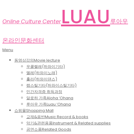
Skip
LUAU
to
content
루아우
Online Culture Center
온라인문화센터
Primary
Menu
Navigation
동영상강의
Movie lecture
Menu
우쿨렐레(하와이기타)
멜레(하와이노래)
훌라(하와이댄스)
랩스틸기타(하와이스틸기타)
민간자격증 취득과정
알로하 가족
Aloha ‘Ohana
루아우 가족
Luau ‘Ohana
쇼핑몰
Shopping Mall
교재&음반
Music Record & books
악기&관련용품
Instrument & Related supplies
공연소품
Related Goods