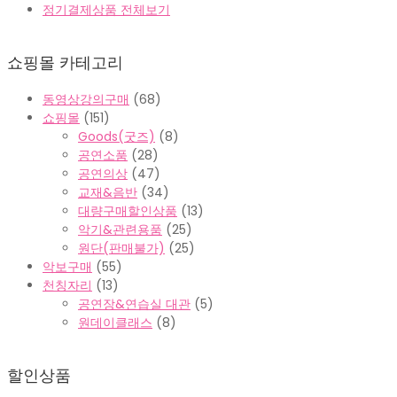
정기결제상품 전체보기
쇼핑몰 카테고리
동영상강의구매
(68)
쇼핑몰
(151)
Goods(굿즈)
(8)
공연소품
(28)
공연의상
(47)
교재&음반
(34)
대량구매할인상품
(13)
악기&관련용품
(25)
원단(판매불가)
(25)
악보구매
(55)
천칭자리
(13)
공연장&연습실 대관
(5)
원데이클래스
(8)
할인상품