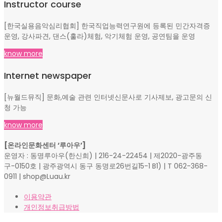
Instructor course
[한국실용음악심리협회] 한국직업능력연구원에 등록된 민간자격증
운영, 강사파견, 댄스(훌라)체험, 악기체험 운영, 공연팀을 운영
know more
Internet newspaper
[뉴월드뮤직] 문화,예술 관련 인터넷신문사로 기사제보, 광고문의 신
청 가능
know more
[온라인문화센터 ‘루아우’]
운영자 : 동명루아우(한신희) | 216-24-22454 | 제2020-광주동
구-0150호 | 광주광역시 동구 동명로26번길15-1 B1) | T 062-368-
0911 | shop@Luau.kr
이용약관
개인정보취급방법