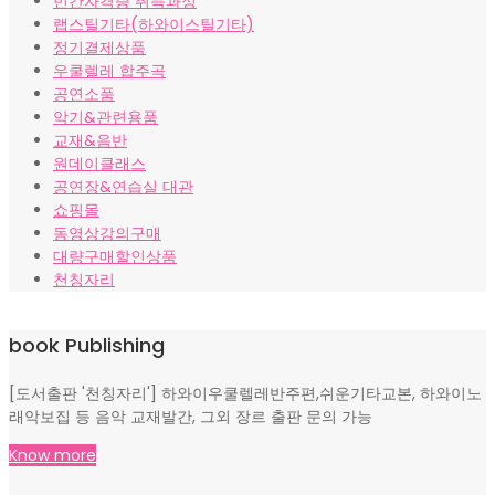
민간자격증 취득과정
랩스틸기타(하와이스틸기타)
정기결제상품
우쿨렐레 합주곡
공연소품
악기&관련용품
교재&음반
원데이클래스
공연장&연습실 대관
쇼핑몰
동영상강의구매
대량구매할인상품
천칭자리
book Publishing
[도서출판 '천칭자리'] 하와이우쿨렐레반주편,쉬운기타교본, 하와이노
래악보집 등 음악 교재발간, 그외 장르 출판 문의 가능
Know more