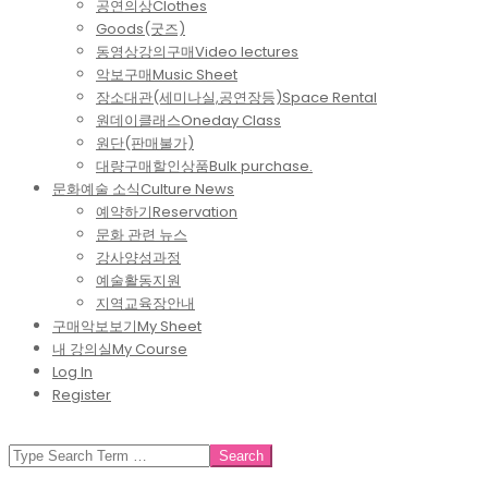
공연의상
Clothes
Goods(굿즈)
동영상강의구매
Video lectures
악보구매
Music Sheet
장소대관(세미나실,공연장등)
Space Rental
원데이클래스
Oneday Class
원단(판매불가)
대량구매할인상품
Bulk purchase.
문화예술 소식
Culture News
예약하기
Reservation
문화 관련 뉴스
강사양성과정
예술활동지원
지역교육장안내
구매악보보기
My Sheet
내 강의실
My Course
Log In
Register
SEARCH