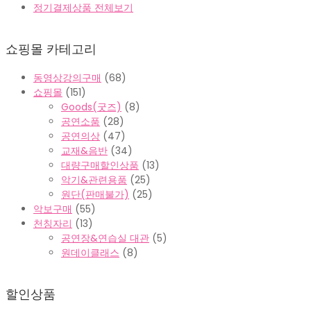
정기결제상품 전체보기
쇼핑몰 카테고리
동영상강의구매
(68)
쇼핑몰
(151)
Goods(굿즈)
(8)
공연소품
(28)
공연의상
(47)
교재&음반
(34)
대량구매할인상품
(13)
악기&관련용품
(25)
원단(판매불가)
(25)
악보구매
(55)
천칭자리
(13)
공연장&연습실 대관
(5)
원데이클래스
(8)
할인상품