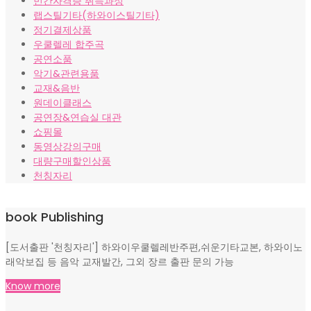
민간자격증 취득과정
랩스틸기타(하와이스틸기타)
정기결제상품
우쿨렐레 합주곡
공연소품
악기&관련용품
교재&음반
원데이클래스
공연장&연습실 대관
쇼핑몰
동영상강의구매
대량구매할인상품
천칭자리
book Publishing
[도서출판 '천칭자리'] 하와이우쿨렐레반주편,쉬운기타교본, 하와이노
래악보집 등 음악 교재발간, 그외 장르 출판 문의 가능
Know more