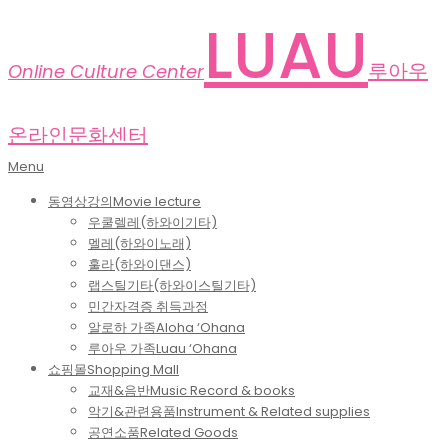
Skip
LUAU
to
content
루아우
Online Culture Center
온라인문화센터
Primary
Menu
Navigation
동영상강의
Movie lecture
Menu
우쿨렐레(하와이기타)
멜레(하와이노래)
훌라(하와이댄스)
랩스틸기타(하와이스틸기타)
민간자격증 취득과정
알로하 가족
Aloha ‘Ohana
루아우 가족
Luau ‘Ohana
쇼핑몰
Shopping Mall
교재&음반
Music Record & books
악기&관련용품
Instrument & Related supplies
공연소품
Related Goods