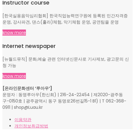
Instructor course
[한국실용음악심리협회] 한국직업능력연구원에 등록된 민간자격증
운영, 강사파견, 댄스(훌라)체험, 악기체험 운영, 공연팀을 운영
know more
Internet newspaper
[뉴월드뮤직] 문화,예술 관련 인터넷신문사로 기사제보, 광고문의 신
청 가능
know more
[온라인문화센터 ‘루아우’]
운영자 : 동명루아우(한신희) | 216-24-22454 | 제2020-광주동
구-0150호 | 광주광역시 동구 동명로26번길15-1 B1) | T 062-368-
0911 | shop@Luau.kr
이용약관
개인정보취급방법