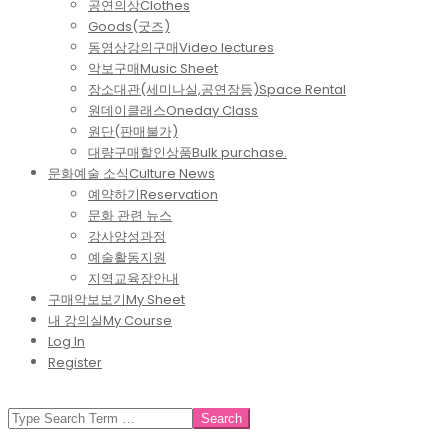
공연의상
Clothes
Goods(굿즈)
동영상강의구매
Video lectures
악보구매
Music Sheet
장소대관(세미나실,공연장등)
Space Rental
원데이클래스
Oneday Class
원단(판매불가)
대량구매할인상품
Bulk purchase.
문화예술 소식
Culture News
예약하기
Reservation
문화 관련 뉴스
강사양성과정
예술활동지원
지역교육장안내
구매악보보기
My Sheet
내 강의실
My Course
Log In
Register
SEARCH