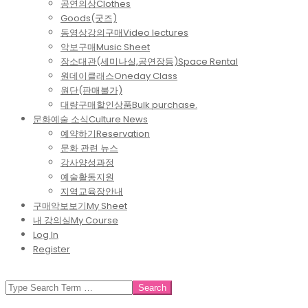
공연의상
Clothes
Goods(굿즈)
동영상강의구매
Video lectures
악보구매
Music Sheet
장소대관(세미나실,공연장등)
Space Rental
원데이클래스
Oneday Class
원단(판매불가)
대량구매할인상품
Bulk purchase.
문화예술 소식
Culture News
예약하기
Reservation
문화 관련 뉴스
강사양성과정
예술활동지원
지역교육장안내
구매악보보기
My Sheet
내 강의실
My Course
Log In
Register
SEARCH