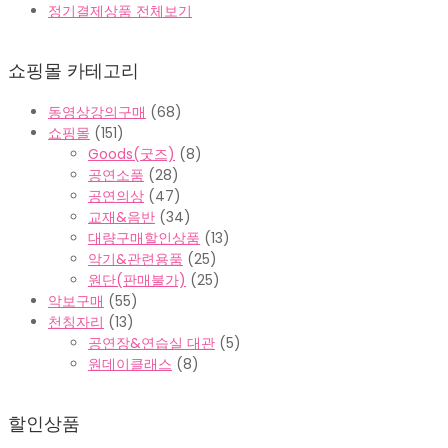
정기결제상품 전체보기
쇼핑몰 카테고리
동영상강의구매
(68)
쇼핑몰
(151)
Goods(굿즈)
(8)
공연소품
(28)
공연의상
(47)
교재&음반
(34)
대량구매할인상품
(13)
악기&관련용품
(25)
원단(판매불가)
(25)
악보구매
(55)
천칭자리
(13)
공연장&연습실 대관
(5)
원데이클래스
(8)
할인상품