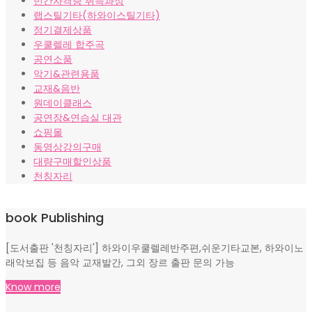
민간자격증 취득과정
랩스틸기타(하와이스틸기타)
정기결제상품
우쿨렐레 합주곡
공연소품
악기&관련용품
교재&음반
원데이클래스
공연장&연습실 대관
쇼핑몰
동영상강의구매
대량구매할인상품
천칭자리
book Publishing
[도서출판 '천칭자리'] 하와이우쿨렐레반주편,쉬운기타교본, 하와이노
래악보집 등 음악 교재발간, 그외 장르 출판 문의 가능
Know more