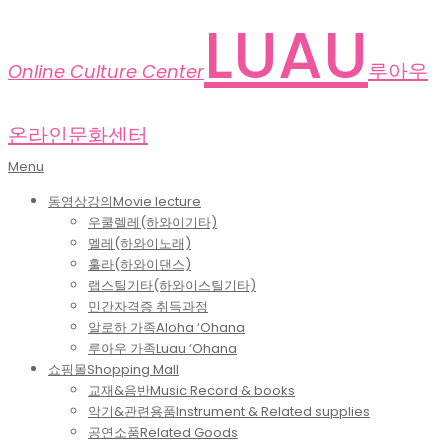
Skip
LUAU
to
content
루아우
Online Culture Center
온라인문화센터
Primary
Menu
Navigation
동영상강의
Movie lecture
Menu
우쿨렐레(하와이기타)
멜레(하와이노래)
훌라(하와이댄스)
랩스틸기타(하와이스틸기타)
민간자격증 취득과정
알로하 가족
Aloha ‘Ohana
루아우 가족
Luau ‘Ohana
쇼핑몰
Shopping Mall
교재&음반
Music Record & books
악기&관련용품
Instrument & Related supplies
공연소품
Related Goods