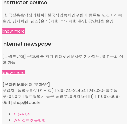
Instructor course
[한국실용음악심리협회] 한국직업능력연구원에 등록된 민간자격증
운영, 강사파견, 댄스(훌라)체험, 악기체험 운영, 공연팀을 운영
know more
Internet newspaper
[뉴월드뮤직] 문화,예술 관련 인터넷신문사로 기사제보, 광고문의 신
청 가능
know more
[온라인문화센터 ‘루아우’]
운영자 : 동명루아우(한신희) | 216-24-22454 | 제2020-광주동
구-0150호 | 광주광역시 동구 동명로26번길15-1 B1) | T 062-368-
0911 | shop@Luau.kr
이용약관
개인정보취급방법