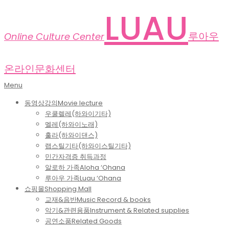
Skip
LUAU
to
content
루아우
Online Culture Center
온라인문화센터
Primary
Menu
Navigation
동영상강의
Movie lecture
Menu
우쿨렐레(하와이기타)
멜레(하와이노래)
훌라(하와이댄스)
랩스틸기타(하와이스틸기타)
민간자격증 취득과정
알로하 가족
Aloha ‘Ohana
루아우 가족
Luau ‘Ohana
쇼핑몰
Shopping Mall
교재&음반
Music Record & books
악기&관련용품
Instrument & Related supplies
공연소품
Related Goods