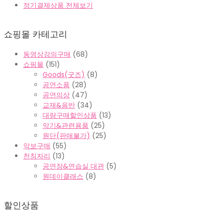
정기결제상품 전체보기
쇼핑몰 카테고리
동영상강의구매
(68)
쇼핑몰
(151)
Goods(굿즈)
(8)
공연소품
(28)
공연의상
(47)
교재&음반
(34)
대량구매할인상품
(13)
악기&관련용품
(25)
원단(판매불가)
(25)
악보구매
(55)
천칭자리
(13)
공연장&연습실 대관
(5)
원데이클래스
(8)
할인상품