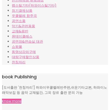
민간자격증 취득과정
랩스틸기타(하와이스틸기타)
정기결제상품
우쿨렐레 합주곡
공연소품
악기&관련용품
교재&음반
원데이클래스
공연장&연습실 대관
쇼핑몰
동영상강의구매
대량구매할인상품
천칭자리
book Publishing
[도서출판 '천칭자리'] 하와이우쿨렐레반주편,쉬운기타교본, 하와이노
래악보집 등 음악 교재발간, 그외 장르 출판 문의 가능
Know more