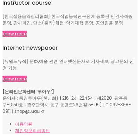
Instructor course
[한국실용음악심리협회] 한국직업능력연구원에 등록된 민간자격증
운영, 강사파견, 댄스(훌라)체험, 악기체험 운영, 공연팀을 운영
know more
Internet newspaper
[뉴월드뮤직] 문화,예술 관련 인터넷신문사로 기사제보, 광고문의 신
청 가능
know more
[온라인문화센터 ‘루아우’]
운영자 : 동명루아우(한신희) | 216-24-22454 | 제2020-광주동
구-0150호 | 광주광역시 동구 동명로26번길15-1 B1) | T 062-368-
0911 | shop@Luau.kr
이용약관
개인정보취급방법