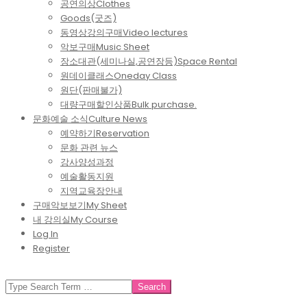
공연의상
Clothes
Goods(굿즈)
동영상강의구매
Video lectures
악보구매
Music Sheet
장소대관(세미나실,공연장등)
Space Rental
원데이클래스
Oneday Class
원단(판매불가)
대량구매할인상품
Bulk purchase.
문화예술 소식
Culture News
예약하기
Reservation
문화 관련 뉴스
강사양성과정
예술활동지원
지역교육장안내
구매악보보기
My Sheet
내 강의실
My Course
Log In
Register
SEARCH