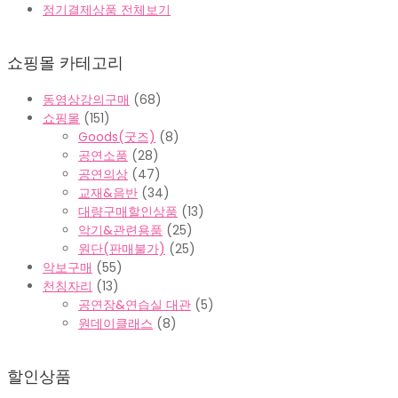
정기결제상품 전체보기
쇼핑몰 카테고리
동영상강의구매
(68)
쇼핑몰
(151)
Goods(굿즈)
(8)
공연소품
(28)
공연의상
(47)
교재&음반
(34)
대량구매할인상품
(13)
악기&관련용품
(25)
원단(판매불가)
(25)
악보구매
(55)
천칭자리
(13)
공연장&연습실 대관
(5)
원데이클래스
(8)
할인상품