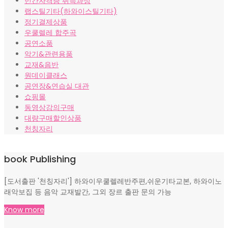
민간자격증 취득과정
랩스틸기타(하와이스틸기타)
정기결제상품
우쿨렐레 합주곡
공연소품
악기&관련용품
교재&음반
원데이클래스
공연장&연습실 대관
쇼핑몰
동영상강의구매
대량구매할인상품
천칭자리
book Publishing
[도서출판 '천칭자리'] 하와이우쿨렐레반주편,쉬운기타교본, 하와이노
래악보집 등 음악 교재발간, 그외 장르 출판 문의 가능
Know more