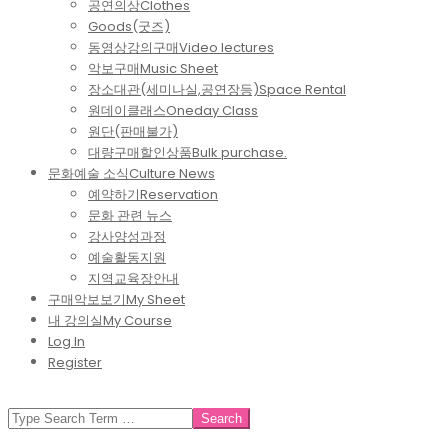
공연의상
Clothes
Goods(굿즈)
동영상강의구매
Video lectures
악보구매
Music Sheet
장소대관(세미나실,공연장등)
Space Rental
원데이클래스
Oneday Class
원단(판매불가)
대량구매할인상품
Bulk purchase.
문화예술 소식
Culture News
예약하기
Reservation
문화 관련 뉴스
강사양성과정
예술활동지원
지역교육장안내
구매악보보기
My Sheet
내 강의실
My Course
Log In
Register
SEARCH