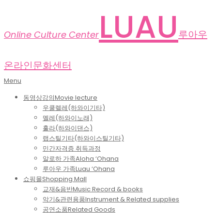
Skip
LUAU
to
content
루아우
Online Culture Center
온라인문화센터
Primary
Menu
Navigation
동영상강의
Movie lecture
Menu
우쿨렐레(하와이기타)
멜레(하와이노래)
훌라(하와이댄스)
랩스틸기타(하와이스틸기타)
민간자격증 취득과정
알로하 가족
Aloha ‘Ohana
루아우 가족
Luau ‘Ohana
쇼핑몰
Shopping Mall
교재&음반
Music Record & books
악기&관련용품
Instrument & Related supplies
공연소품
Related Goods