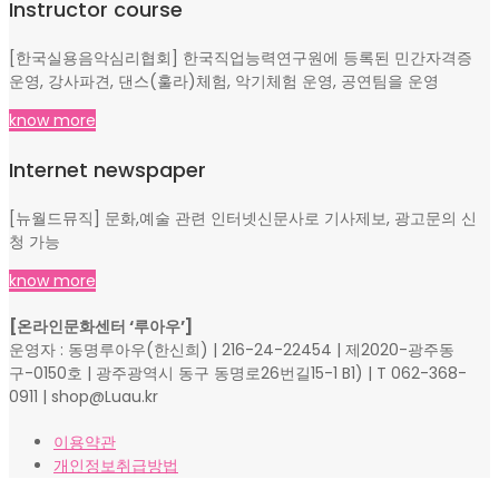
Instructor course
[한국실용음악심리협회] 한국직업능력연구원에 등록된 민간자격증
운영, 강사파견, 댄스(훌라)체험, 악기체험 운영, 공연팀을 운영
know more
Internet newspaper
[뉴월드뮤직] 문화,예술 관련 인터넷신문사로 기사제보, 광고문의 신
청 가능
know more
[온라인문화센터 ‘루아우’]
운영자 : 동명루아우(한신희) | 216-24-22454 | 제2020-광주동
구-0150호 | 광주광역시 동구 동명로26번길15-1 B1) | T 062-368-
0911 | shop@Luau.kr
이용약관
개인정보취급방법