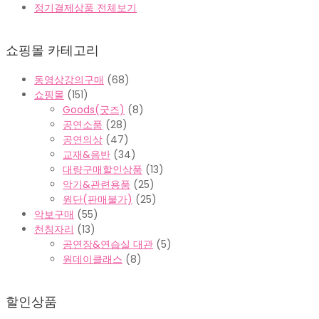
정기결제상품 전체보기
쇼핑몰 카테고리
동영상강의구매
(68)
쇼핑몰
(151)
Goods(굿즈)
(8)
공연소품
(28)
공연의상
(47)
교재&음반
(34)
대량구매할인상품
(13)
악기&관련용품
(25)
원단(판매불가)
(25)
악보구매
(55)
천칭자리
(13)
공연장&연습실 대관
(5)
원데이클래스
(8)
할인상품