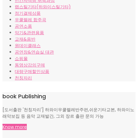
민간자격증 취득과정
랩스틸기타(하와이스틸기타)
정기결제상품
우쿨렐레 합주곡
공연소품
악기&관련용품
교재&음반
원데이클래스
공연장&연습실 대관
쇼핑몰
동영상강의구매
대량구매할인상품
천칭자리
book Publishing
[도서출판 '천칭자리'] 하와이우쿨렐레반주편,쉬운기타교본, 하와이노
래악보집 등 음악 교재발간, 그외 장르 출판 문의 가능
Know more