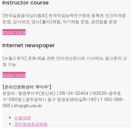
Instructor course
[한국실용음악심리협회] 한국직업능력연구원에 등록된 민간자격증
운영, 강사파견, 댄스(훌라)체험, 악기체험 운영, 공연팀을 운영
know more
Internet newspaper
[뉴월드뮤직] 문화,예술 관련 인터넷신문사로 기사제보, 광고문의 신
청 가능
know more
[온라인문화센터 ‘루아우’]
운영자 : 동명루아우(한신희) | 216-24-22454 | 제2020-광주동
구-0150호 | 광주광역시 동구 동명로26번길15-1 B1) | T 062-368-
0911 | shop@Luau.kr
이용약관
개인정보취급방법