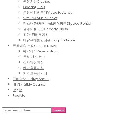
공연의상
Clothes
Goods(굿즈)
동영상강의구매
Video lectures
악보구매
Music Sheet
장소대관(세미나실,공연장등)
Space Rental
원데이클래스
Oneday Class
원단(판매불가)
대량구매할인상품
Bulk purchase.
문화예술 소식
Culture News
예약하기
Reservation
문화 관련 뉴스
강사양성과정
예술활동지원
지역교육장안내
구매악보보기
My Sheet
내 강의실
My Course
Log In
Register
SEARCH