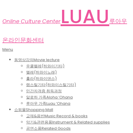
Skip
LUAU
to
content
루아우
Online Culture Center
온라인문화센터
Primary
Menu
Navigation
동영상강의
Movie lecture
Menu
우쿨렐레(하와이기타)
멜레(하와이노래)
훌라(하와이댄스)
랩스틸기타(하와이스틸기타)
민간자격증 취득과정
알로하 가족
Aloha ‘Ohana
루아우 가족
Luau ‘Ohana
쇼핑몰
Shopping Mall
교재&음반
Music Record & books
악기&관련용품
Instrument & Related supplies
공연소품
Related Goods