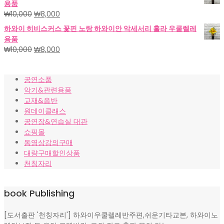
용품
격:
격:
원
현
₩
10,000
₩
8,000
₩18,000.
₩15,000.
래
재
하와이 히비스커스 꽃핀 노랑 하와이안 악세서리 훌라 우쿨렐레
가
가
용품
격:
격:
원
현
₩
10,000
₩
8,000
₩10,000.
₩8,000.
래
재
가
가
공연소품
격:
격:
악기&관련용품
₩10,000.
₩8,000.
교재&음반
원데이클래스
공연장&연습실 대관
쇼핑몰
동영상강의구매
대량구매할인상품
천칭자리
book Publishing
[도서출판 '천칭자리'] 하와이우쿨렐레반주편,쉬운기타교본, 하와이노