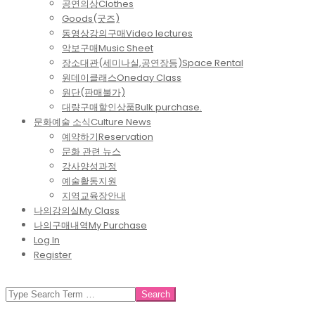
공연의상
Clothes
Goods(굿즈)
동영상강의구매
Video lectures
악보구매
Music Sheet
장소대관(세미나실,공연장등)
Space Rental
원데이클래스
Oneday Class
원단(판매불가)
대량구매할인상품
Bulk purchase.
문화예술 소식
Culture News
예약하기
Reservation
문화 관련 뉴스
강사양성과정
예술활동지원
지역교육장안내
나의강의실
My Class
나의구매내역
My Purchase
Log In
Register
SEARCH