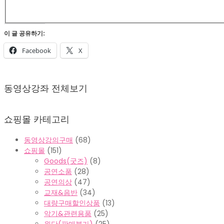
이 글 공유하기:
Facebook
X
2022-
02-
동영상강좌 전체보기
07
쇼핑몰 카테고리
동영상강의구매
(68)
쇼핑몰
(151)
Goods(굿즈)
(8)
공연소품
(28)
공연의상
(47)
교재&음반
(34)
대량구매할인상품
(13)
악기&관련용품
(25)