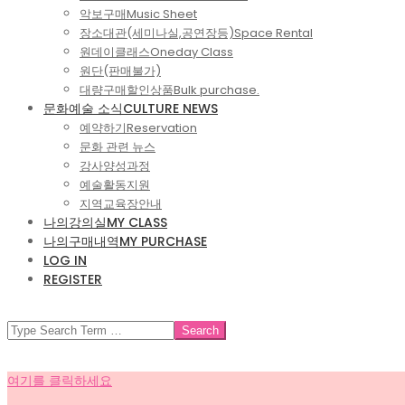
악보구매
Music Sheet
장소대관(세미나실,공연장등)
Space Rental
원데이클래스
Oneday Class
원단(판매불가)
대량구매할인상품
Bulk purchase.
문화예술 소식
CULTURE NEWS
예약하기
Reservation
문화 관련 뉴스
강사양성과정
예술활동지원
지역교육장안내
나의강의실
MY CLASS
나의구매내역
MY PURCHASE
LOG IN
REGISTER
SEARCH
여기를 클릭하세요