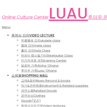
Skip
LUAU
to
content
루아우 
Online Culture Center
Primary
Menu
Navigation
동영상 강의
VIDEO LECTURE
Menu
우쿨렐레 강의
ukulele class
멜레 강의
mele class
훌라 강의
Hula Class
하와이 랩스틸기타
Steelguitar Class
민간자격증 과정
training Center
알로하 가족
Aloha ‘Ohana
루아우 가족
Luau ‘Ohana
쇼핑몰
SHOPPING MALL
교재&음반
Music Record & books
악기&관련용품
Instrument & Related supplies
공연소품
Related Goods
공연의상
Clothes
Goods(굿즈)
동영상강의구매
Video lectures