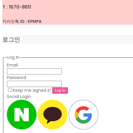
T : 1670-8611
카카오톡 ID : KPMPA
로그인
Log In
Email
Password
Keep me signed in
Social Login