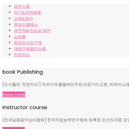
가
가
공연소품
격:
격:
악기&관련용품
₩10,000.
₩8,000.
교재&음반
원데이클래스
공연장&연습실 대관
쇼핑몰
동영상강의구매
대량구매할인상품
천칭자리
book Publishing
[도서출판 '천칭자리'] 하와이우쿨렐레반주편,쉬운기타교본, 하와이노래
Know more
Instructor course
[한국실용음악심리협회] 한국직업능력연구원에 등록된 민간자격증 운영, 