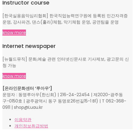
Instructor course
[한국실용음악심리협회] 한국직업능력연구원에 등록된 민간자격증
운영, 강사파견, 댄스(훌라)체험, 악기체험 운영, 공연팀을 운영
know more
Internet newspaper
[뉴월드뮤직] 문화,예술 관련 인터넷신문사로 기사제보, 광고문의 신
청 가능
know more
[온라인문화센터 ‘루아우’]
운영자 : 동명루아우(한신희) | 216-24-22454 | 제2020-광주동
구-0150호 | 광주광역시 동구 동명로26번길15-1 B1) | T 062-368-
0911 | shop@Luau.kr
이용약관
개인정보취급방법