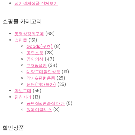
정기결제상품 전체보기
쇼핑몰 카테고리
동영상강의구매
(68)
쇼핑몰
(151)
Goods(굿즈)
(8)
공연소품
(28)
공연의상
(47)
교재&음반
(34)
대량구매할인상품
(13)
악기&관련용품
(25)
원단(판매불가)
(25)
악보구매
(55)
천칭자리
(13)
공연장&연습실 대관
(5)
원데이클래스
(8)
할인상품