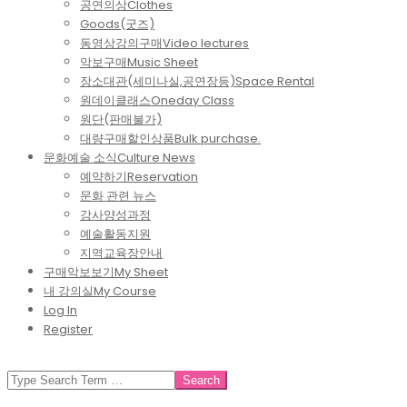
공연의상
Clothes
Goods(굿즈)
동영상강의구매
Video lectures
악보구매
Music Sheet
장소대관(세미나실,공연장등)
Space Rental
원데이클래스
Oneday Class
원단(판매불가)
대량구매할인상품
Bulk purchase.
문화예술 소식
Culture News
예약하기
Reservation
문화 관련 뉴스
강사양성과정
예술활동지원
지역교육장안내
구매악보보기
My Sheet
내 강의실
My Course
Log In
Register
SEARCH