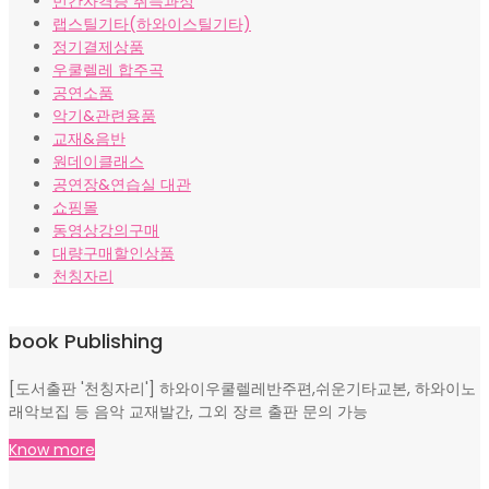
민간자격증 취득과정
랩스틸기타(하와이스틸기타)
정기결제상품
우쿨렐레 합주곡
공연소품
악기&관련용품
교재&음반
원데이클래스
공연장&연습실 대관
쇼핑몰
동영상강의구매
대량구매할인상품
천칭자리
book Publishing
[도서출판 '천칭자리'] 하와이우쿨렐레반주편,쉬운기타교본, 하와이노
래악보집 등 음악 교재발간, 그외 장르 출판 문의 가능
Know more