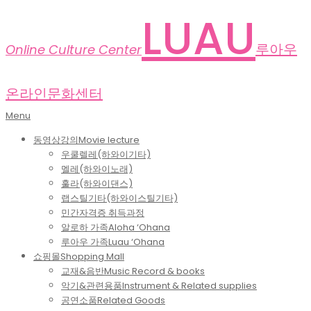
Skip
LUAU
to
content
루아우
Online Culture Center
온라인문화센터
Primary
Menu
Navigation
동영상강의
Movie lecture
Menu
우쿨렐레(하와이기타)
멜레(하와이노래)
훌라(하와이댄스)
랩스틸기타(하와이스틸기타)
민간자격증 취득과정
알로하 가족
Aloha ‘Ohana
루아우 가족
Luau ‘Ohana
쇼핑몰
Shopping Mall
교재&음반
Music Record & books
악기&관련용품
Instrument & Related supplies
공연소품
Related Goods