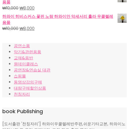
용품
격:
격:
원
현
₩
10,000
₩
8,000
₩18,000.
₩15,000.
래
재
하와이 히비스커스 꽃핀 노랑 하와이안 악세서리 훌라 우쿨렐레
가
가
용품
격:
격:
원
현
₩
10,000
₩
8,000
₩10,000.
₩8,000.
래
재
가
가
공연소품
격:
격:
악기&관련용품
₩10,000.
₩8,000.
교재&음반
원데이클래스
공연장&연습실 대관
쇼핑몰
동영상강의구매
대량구매할인상품
천칭자리
book Publishing
[도서출판 '천칭자리'] 하와이우쿨렐레반주편,쉬운기타교본, 하와이노