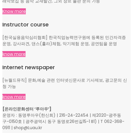
래악보집 등 음악 교재발간, 그외 장르 출판 문의 가능
Know more
Instructor course
[한국실용음악심리협회] 한국직업능력연구원에 등록된 민간자격증
운영, 강사파견, 댄스(훌라)체험, 악기체험 운영, 공연팀을 운영
know more
Internet newspaper
[뉴월드뮤직] 문화,예술 관련 인터넷신문사로 기사제보, 광고문의 신
청 가능
know more
[온라인문화센터 ‘루아우’]
운영자 : 동명루아우(한신희) | 216-24-22454 | 제2020-광주동
구-0150호 | 광주광역시 동구 동명로26번길15-1 B1) | T 062-368-
0911 | shop@Luau.kr