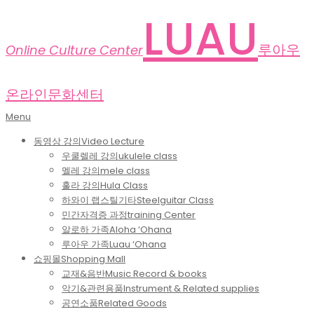
Skip
LUAU
to
content
루아우
Online Culture Center
온라인문화센터
Primary
Menu
Navigation
동영상 강의
Video Lecture
Menu
우쿨렐레 강의
ukulele class
멜레 강의
mele class
훌라 강의
Hula Class
하와이 랩스틸기타
Steelguitar Class
민간자격증 과정
training Center
알로하 가족
Aloha ‘Ohana
루아우 가족
Luau ‘Ohana
쇼핑몰
Shopping Mall
교재&음반
Music Record & books
악기&관련용품
Instrument & Related supplies
공연소품
Related Goods