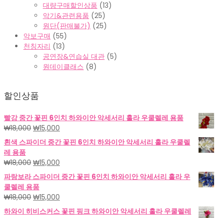
대량구매할인상품
(13)
악기&관련용품
(25)
원단(판매불가)
(25)
악보구매
(55)
천칭자리
(13)
공연장&연습실 대관
(5)
원데이클래스
(8)
할인상품
빨강 중간 꽃핀 6인치 하와이안 악세서리 훌라 우쿨렐레 용품
원
현
₩
18,000
₩
15,000
래
재
흰색 스파이더 중간 꽃핀 6인치 하와이안 악세서리 훌라 우쿨렐
가
가
레 용품
격:
격:
원
현
₩
18,000
₩
15,000
₩18,000.
₩15,000.
래
재
파랑보라 스파이더 중간 꽃핀 6인치 하와이안 악세서리 훌라 우
가
가
쿨렐레 용품
격:
격:
원
현
₩
18,000
₩
15,000
₩18,000.
₩15,000.
래
재
하와이 히비스커스 꽃핀 핑크 하와이안 악세서리 훌라 우쿨렐레
가
가