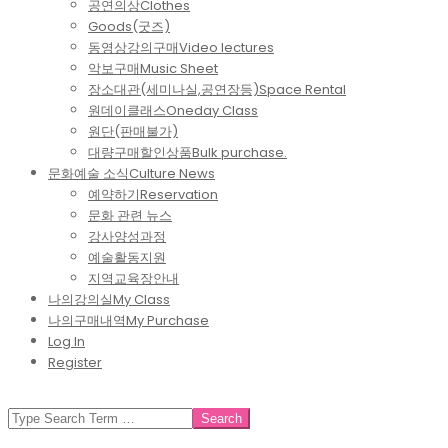
공연의상
Clothes
Goods(굿즈)
동영상강의구매
Video lectures
악보구매
Music Sheet
장소대관(세미나실,공연장등)
Space Rental
원데이클래스
Oneday Class
원단(판매불가)
대량구매할인상품
Bulk purchase.
문화예술 소식
Culture News
예약하기
Reservation
문화 관련 뉴스
강사양성과정
예술활동지원
지역교육장안내
나의강의실
My Class
나의구매내역
My Purchase
Log In
Register
SEARCH