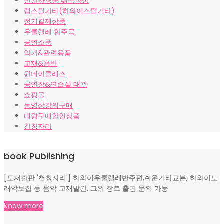
민간자격증 취득과정
랩스틸기타(하와이스틸기타)
정기결제상품
우쿨렐레 합주곡
공연소품
악기&관련용품
교재&음반
원데이클래스
공연장&연습실 대관
쇼핑몰
동영상강의구매
대량구매할인상품
천칭자리
book Publishing
[도서출판 '천칭자리'] 하와이우쿨렐레반주편,쉬운기타교본, 하와이노
래악보집 등 음악 교재발간, 그외 장르 출판 문의 가능
Know more