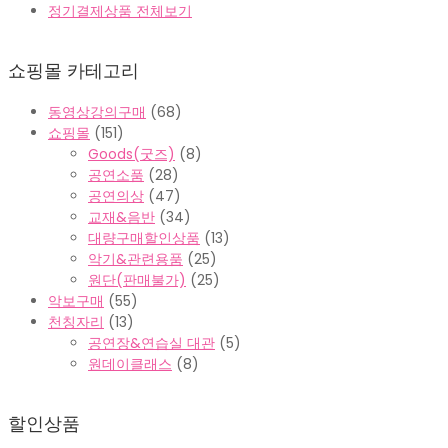
정기결제상품 전체보기
쇼핑몰 카테고리
동영상강의구매
(68)
쇼핑몰
(151)
Goods(굿즈)
(8)
공연소품
(28)
공연의상
(47)
교재&음반
(34)
대량구매할인상품
(13)
악기&관련용품
(25)
원단(판매불가)
(25)
악보구매
(55)
천칭자리
(13)
공연장&연습실 대관
(5)
원데이클래스
(8)
할인상품