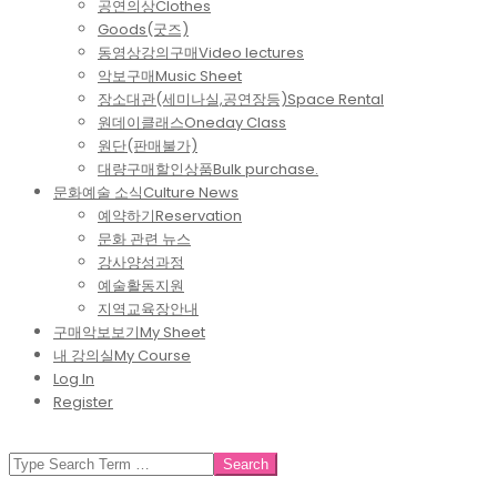
공연의상
Clothes
Goods(굿즈)
동영상강의구매
Video lectures
악보구매
Music Sheet
장소대관(세미나실,공연장등)
Space Rental
원데이클래스
Oneday Class
원단(판매불가)
대량구매할인상품
Bulk purchase.
문화예술 소식
Culture News
예약하기
Reservation
문화 관련 뉴스
강사양성과정
예술활동지원
지역교육장안내
구매악보보기
My Sheet
내 강의실
My Course
Log In
Register
SEARCH