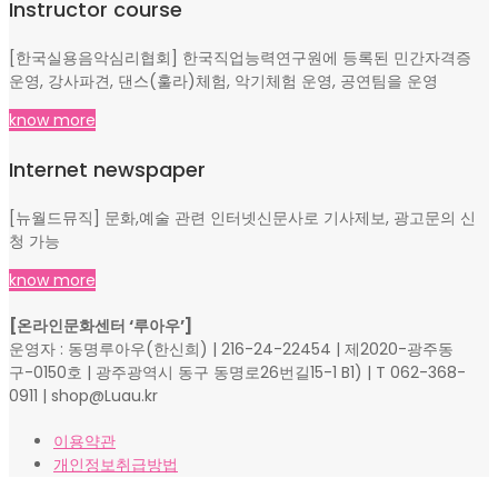
Instructor course
[한국실용음악심리협회] 한국직업능력연구원에 등록된 민간자격증
운영, 강사파견, 댄스(훌라)체험, 악기체험 운영, 공연팀을 운영
know more
Internet newspaper
[뉴월드뮤직] 문화,예술 관련 인터넷신문사로 기사제보, 광고문의 신
청 가능
know more
[온라인문화센터 ‘루아우’]
운영자 : 동명루아우(한신희) | 216-24-22454 | 제2020-광주동
구-0150호 | 광주광역시 동구 동명로26번길15-1 B1) | T 062-368-
0911 | shop@Luau.kr
이용약관
개인정보취급방법