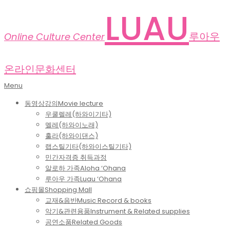
Skip
LUAU
to
content
루아우
Online Culture Center
온라인문화센터
Primary
Menu
Navigation
동영상강의
Movie lecture
Menu
우쿨렐레(하와이기타)
멜레(하와이노래)
훌라(하와이댄스)
랩스틸기타(하와이스틸기타)
민간자격증 취득과정
알로하 가족
Aloha ‘Ohana
루아우 가족
Luau ‘Ohana
쇼핑몰
Shopping Mall
교재&음반
Music Record & books
악기&관련용품
Instrument & Related supplies
공연소품
Related Goods