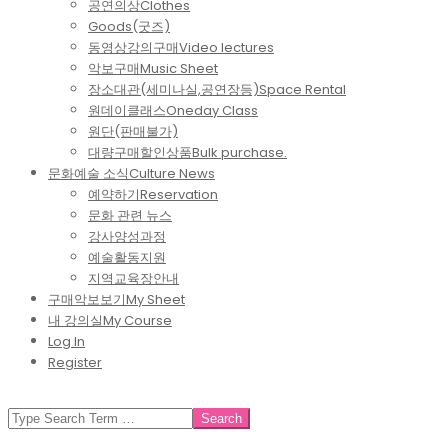
공연의상
Clothes
Goods(굿즈)
동영상강의구매
Video lectures
악보구매
Music Sheet
장소대관(세미나실,공연장등)
Space Rental
원데이클래스
Oneday Class
원단(판매불가)
대량구매할인상품
Bulk purchase.
문화예술 소식
Culture News
예약하기
Reservation
문화 관련 뉴스
강사양성과정
예술활동지원
지역교육장안내
구매악보보기
My Sheet
내 강의실
My Course
Log In
Register
SEARCH