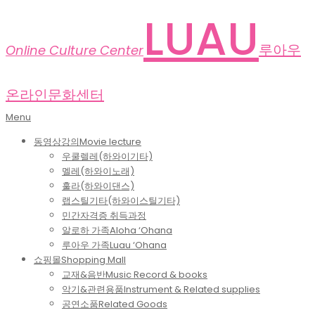
Skip
LUAU
to
content
루아우
Online Culture Center
온라인문화센터
Primary
Menu
Navigation
동영상강의
Movie lecture
Menu
우쿨렐레(하와이기타)
멜레(하와이노래)
훌라(하와이댄스)
랩스틸기타(하와이스틸기타)
민간자격증 취득과정
알로하 가족
Aloha ‘Ohana
루아우 가족
Luau ‘Ohana
쇼핑몰
Shopping Mall
교재&음반
Music Record & books
악기&관련용품
Instrument & Related supplies
공연소품
Related Goods