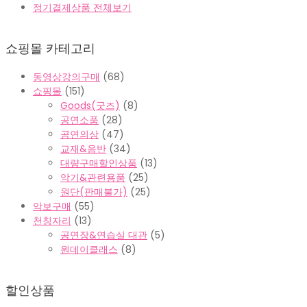
정기결제상품 전체보기
쇼핑몰 카테고리
동영상강의구매
(68)
쇼핑몰
(151)
Goods(굿즈)
(8)
공연소품
(28)
공연의상
(47)
교재&음반
(34)
대량구매할인상품
(13)
악기&관련용품
(25)
원단(판매불가)
(25)
악보구매
(55)
천칭자리
(13)
공연장&연습실 대관
(5)
원데이클래스
(8)
할인상품