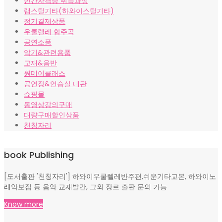
민간자격증 취득과정
랩스틸기타(하와이스틸기타)
정기결제상품
우쿨렐레 합주곡
공연소품
악기&관련용품
교재&음반
원데이클래스
공연장&연습실 대관
쇼핑몰
동영상강의구매
대량구매할인상품
천칭자리
book Publishing
[도서출판 '천칭자리'] 하와이우쿨렐레반주편,쉬운기타교본, 하와이노
래악보집 등 음악 교재발간, 그외 장르 출판 문의 가능
Know more