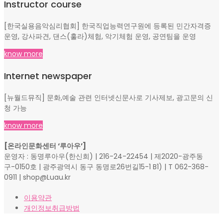
Instructor course
[한국실용음악심리협회] 한국직업능력연구원에 등록된 민간자격증
운영, 강사파견, 댄스(훌라)체험, 악기체험 운영, 공연팀을 운영
know more
Internet newspaper
[뉴월드뮤직] 문화,예술 관련 인터넷신문사로 기사제보, 광고문의 신
청 가능
know more
[온라인문화센터 ‘루아우’]
운영자 : 동명루아우(한신희) | 216-24-22454 | 제2020-광주동
구-0150호 | 광주광역시 동구 동명로26번길15-1 B1) | T 062-368-
0911 | shop@Luau.kr
이용약관
개인정보취급방법