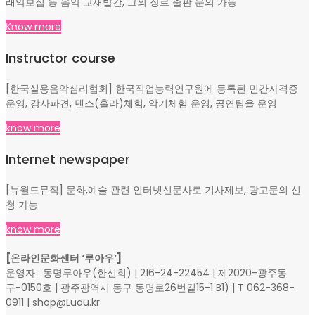
래악보집 등 음악 교재발간, 그외 장르 출판 문의 가능
Know more
Instructor course
[한국실용음악심리협회] 한국직업능력연구원에 등록된 민간자격증
운영, 강사파견, 댄스(훌라)체험, 악기체험 운영, 공연팀을 운영
know more
Internet newspaper
[뉴월드뮤직] 문화,예술 관련 인터넷신문사로 기사제보, 광고문의 신
청 가능
know more
[온라인문화센터 ‘루아우’]
운영자 : 동명루아우(한신희) | 216-24-22454 | 제2020-광주동
구-0150호 | 광주광역시 동구 동명로26번길15-1 B1) | T 062-368-
0911 | shop@Luau.kr