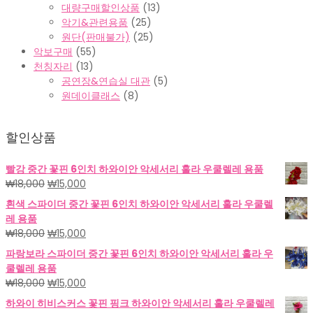
대량구매할인상품
(13)
악기&관련용품
(25)
원단(판매불가)
(25)
악보구매
(55)
천칭자리
(13)
공연장&연습실 대관
(5)
원데이클래스
(8)
할인상품
빨강 중간 꽃핀 6인치 하와이안 악세서리 훌라 우쿨렐레 용품
원
현
₩
18,000
₩
15,000
래
재
흰색 스파이더 중간 꽃핀 6인치 하와이안 악세서리 훌라 우쿨렐
가
가
레 용품
격:
격:
원
현
₩
18,000
₩
15,000
₩18,000.
₩15,000.
래
재
파랑보라 스파이더 중간 꽃핀 6인치 하와이안 악세서리 훌라 우
가
가
쿨렐레 용품
격:
격:
원
현
₩
18,000
₩
15,000
₩18,000.
₩15,000.
래
재
하와이 히비스커스 꽃핀 핑크 하와이안 악세서리 훌라 우쿨렐레
가
가