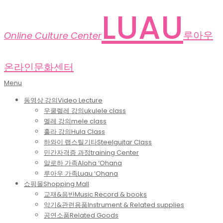
Skip
LUAU
to
content
루아우
Online Culture Center
온라인문화센터
Primary
Menu
Navigation
동영상 강의
Video Lecture
Menu
우쿨렐레 강의
ukulele class
멜레 강의
mele class
훌라 강의
Hula Class
하와이 랩스틸기타
Steelguitar Class
민간자격증 과정
training Center
알로하 가족
Aloha ‘Ohana
루아우 가족
Luau ‘Ohana
쇼핑몰
Shopping Mall
교재&음반
Music Record & books
악기&관련용품
Instrument & Related supplies
공연소품
Related Goods