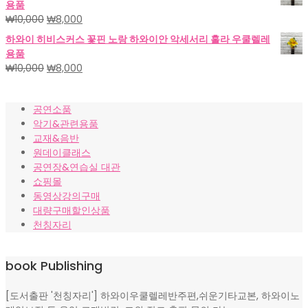
용품
격:
격:
원
현
₩
10,000
₩
8,000
₩18,000.
₩15,000.
래
재
하와이 히비스커스 꽃핀 노랑 하와이안 악세서리 훌라 우쿨렐레
가
가
용품
격:
격:
원
현
₩
10,000
₩
8,000
₩10,000.
₩8,000.
래
재
가
가
공연소품
격:
격:
악기&관련용품
₩10,000.
₩8,000.
교재&음반
원데이클래스
공연장&연습실 대관
쇼핑몰
동영상강의구매
대량구매할인상품
천칭자리
book Publishing
[도서출판 '천칭자리'] 하와이우쿨렐레반주편,쉬운기타교본, 하와이노