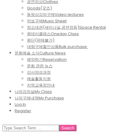
공연의상
Clothes
Goods(굿즈)
동영상강의구매
Video lectures
악보구매
Music Sheet
장소대관(세미나실,공연장등)
Space Rental
원데이클래스
Oneday Class
원단(판매불가)
대량구매할인상품
Bulk purchase.
문화예술 소식
Culture News
예약하기
Reservation
문화 관련 뉴스
강사양성과정
예술활동지원
지역교육장안내
나의강의실
My Class
나의구매내역
My Purchase
Log In
Register
SEARCH