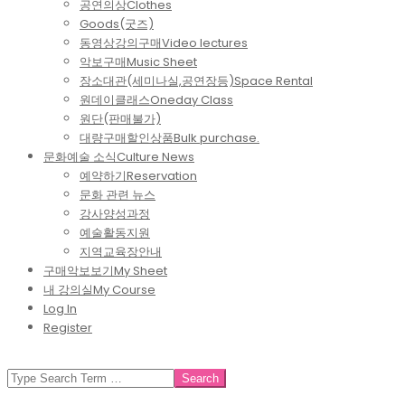
공연의상
Clothes
Goods(굿즈)
동영상강의구매
Video lectures
악보구매
Music Sheet
장소대관(세미나실,공연장등)
Space Rental
원데이클래스
Oneday Class
원단(판매불가)
대량구매할인상품
Bulk purchase.
문화예술 소식
Culture News
예약하기
Reservation
문화 관련 뉴스
강사양성과정
예술활동지원
지역교육장안내
구매악보보기
My Sheet
내 강의실
My Course
Log In
Register
SEARCH