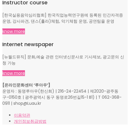
Instructor course
[한국실용음악심리협회] 한국직업능력연구원에 등록된 민간자격증
운영, 강사파견, 댄스(훌라)체험, 악기체험 운영, 공연팀을 운영
know more
Internet newspaper
[뉴월드뮤직] 문화,예술 관련 인터넷신문사로 기사제보, 광고문의 신
청 가능
know more
[온라인문화센터 ‘루아우’]
운영자 : 동명루아우(한신희) | 216-24-22454 | 제2020-광주동
구-0150호 | 광주광역시 동구 동명로26번길15-1 B1) | T 062-368-
0911 | shop@Luau.kr
이용약관
개인정보취급방법