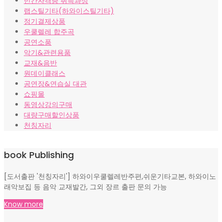
민간자격증 취득과정
랩스틸기타(하와이스틸기타)
정기결제상품
우쿨렐레 합주곡
공연소품
악기&관련용품
교재&음반
원데이클래스
공연장&연습실 대관
쇼핑몰
동영상강의구매
대량구매할인상품
천칭자리
book Publishing
[도서출판 '천칭자리'] 하와이우쿨렐레반주편,쉬운기타교본, 하와이노
래악보집 등 음악 교재발간, 그외 장르 출판 문의 가능
Know more