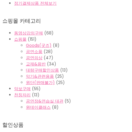
정기결제상품 전체보기
쇼핑몰 카테고리
동영상강의구매
(68)
쇼핑몰
(151)
Goods(굿즈)
(8)
공연소품
(28)
공연의상
(47)
교재&음반
(34)
대량구매할인상품
(13)
악기&관련용품
(25)
원단(판매불가)
(25)
악보구매
(55)
천칭자리
(13)
공연장&연습실 대관
(5)
원데이클래스
(8)
할인상품