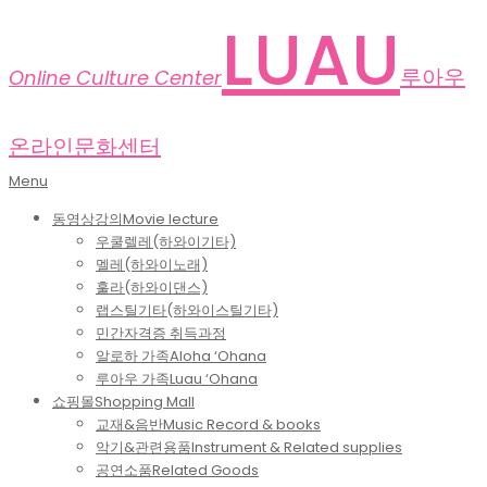
Skip
LUAU
to
content
루아우
Online Culture Center
온라인문화센터
Primary
Menu
Navigation
동영상강의
Movie lecture
Menu
우쿨렐레(하와이기타)
멜레(하와이노래)
훌라(하와이댄스)
랩스틸기타(하와이스틸기타)
민간자격증 취득과정
알로하 가족
Aloha ‘Ohana
루아우 가족
Luau ‘Ohana
쇼핑몰
Shopping Mall
교재&음반
Music Record & books
악기&관련용품
Instrument & Related supplies
공연소품
Related Goods