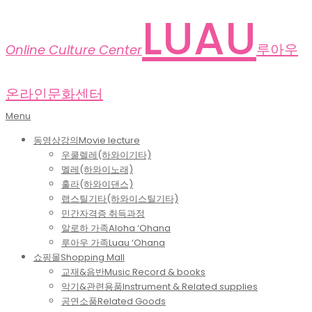
Skip
LUAU
to
content
루아우
Online Culture Center
온라인문화센터
Primary
Menu
Navigation
동영상강의
Movie lecture
Menu
우쿨렐레(하와이기타)
멜레(하와이노래)
훌라(하와이댄스)
랩스틸기타(하와이스틸기타)
민간자격증 취득과정
알로하 가족
Aloha ‘Ohana
루아우 가족
Luau ‘Ohana
쇼핑몰
Shopping Mall
교재&음반
Music Record & books
악기&관련용품
Instrument & Related supplies
공연소품
Related Goods