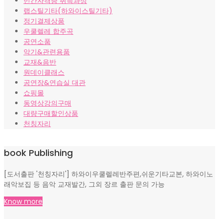
민간자격증 취득과정
랩스틸기타(하와이스틸기타)
정기결제상품
우쿨렐레 합주곡
공연소품
악기&관련용품
교재&음반
원데이클래스
공연장&연습실 대관
쇼핑몰
동영상강의구매
대량구매할인상품
천칭자리
book Publishing
[도서출판 '천칭자리'] 하와이우쿨렐레반주편,쉬운기타교본, 하와이노
래악보집 등 음악 교재발간, 그외 장르 출판 문의 가능
Know more