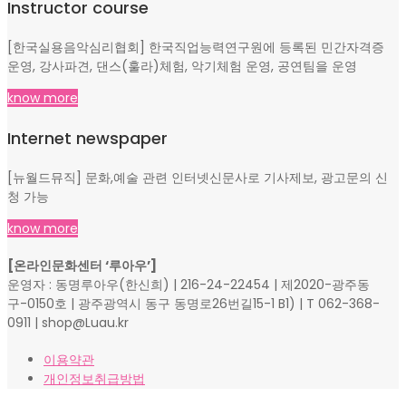
Instructor course
[한국실용음악심리협회] 한국직업능력연구원에 등록된 민간자격증
운영, 강사파견, 댄스(훌라)체험, 악기체험 운영, 공연팀을 운영
know more
Internet newspaper
[뉴월드뮤직] 문화,예술 관련 인터넷신문사로 기사제보, 광고문의 신
청 가능
know more
[온라인문화센터 ‘루아우’]
운영자 : 동명루아우(한신희) | 216-24-22454 | 제2020-광주동
구-0150호 | 광주광역시 동구 동명로26번길15-1 B1) | T 062-368-
0911 | shop@Luau.kr
이용약관
개인정보취급방법