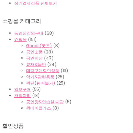
정기결제상품 전체보기
쇼핑몰 카테고리
동영상강의구매
(68)
쇼핑몰
(151)
Goods(굿즈)
(8)
공연소품
(28)
공연의상
(47)
교재&음반
(34)
대량구매할인상품
(13)
악기&관련용품
(25)
원단(판매불가)
(25)
악보구매
(55)
천칭자리
(13)
공연장&연습실 대관
(5)
원데이클래스
(8)
할인상품