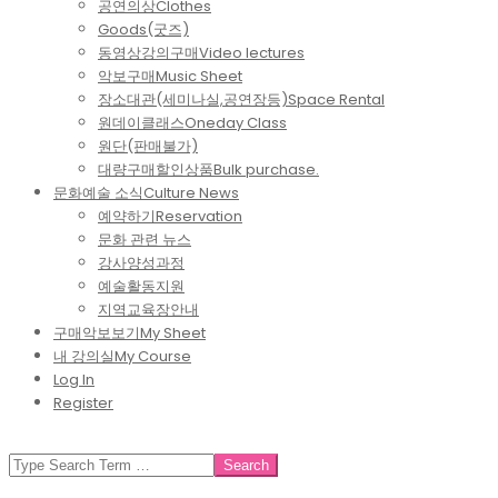
공연의상
Clothes
Goods(굿즈)
동영상강의구매
Video lectures
악보구매
Music Sheet
장소대관(세미나실,공연장등)
Space Rental
원데이클래스
Oneday Class
원단(판매불가)
대량구매할인상품
Bulk purchase.
문화예술 소식
Culture News
예약하기
Reservation
문화 관련 뉴스
강사양성과정
예술활동지원
지역교육장안내
구매악보보기
My Sheet
내 강의실
My Course
Log In
Register
SEARCH