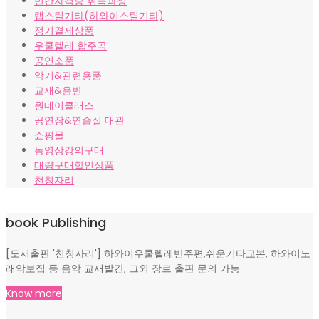
민간자격증 취득과정
랩스틸기타(하와이스틸기타)
정기결제상품
우쿨렐레 합주곡
공연소품
악기&관련용품
교재&음반
원데이클래스
공연장&연습실 대관
쇼핑몰
동영상강의구매
대량구매할인상품
천칭자리
book Publishing
[도서출판 '천칭자리'] 하와이우쿨렐레반주편,쉬운기타교본, 하와이노
래악보집 등 음악 교재발간, 그외 장르 출판 문의 가능
Know more