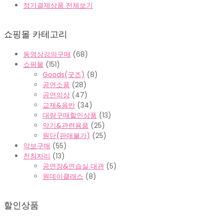
정기결제상품 전체보기
쇼핑몰 카테고리
동영상강의구매
(68)
쇼핑몰
(151)
Goods(굿즈)
(8)
공연소품
(28)
공연의상
(47)
교재&음반
(34)
대량구매할인상품
(13)
악기&관련용품
(25)
원단(판매불가)
(25)
악보구매
(55)
천칭자리
(13)
공연장&연습실 대관
(5)
원데이클래스
(8)
할인상품