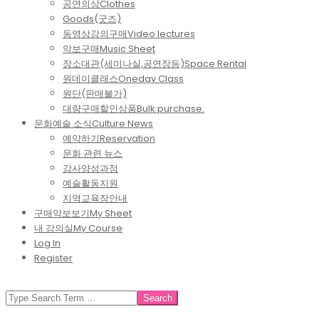
공연의상
Clothes
Goods(굿즈)
동영상강의구매
Video lectures
악보구매
Music Sheet
장소대관(세미나실,공연장등)
Space Rental
원데이클래스
Oneday Class
원단(판매불가)
대량구매할인상품
Bulk purchase.
문화예술 소식
Culture News
예약하기
Reservation
문화 관련 뉴스
강사양성과정
예술활동지원
지역교육장안내
구매악보보기
My Sheet
내 강의실
My Course
Log In
Register
SEARCH