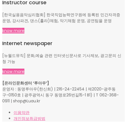
Instructor course
[한국실용음악심리협회] 한국직업능력연구원에 등록된 민간자격증
운영, 강사파견, 댄스(훌라)체험, 악기체험 운영, 공연팀을 운영
know more
Internet newspaper
[뉴월드뮤직] 문화,예술 관련 인터넷신문사로 기사제보, 광고문의 신
청 가능
know more
[온라인문화센터 ‘루아우’]
운영자 : 동명루아우(한신희) | 216-24-22454 | 제2020-광주동
구-0150호 | 광주광역시 동구 동명로26번길15-1 B1) | T 062-368-
0911 | shop@Luau.kr
이용약관
개인정보취급방법