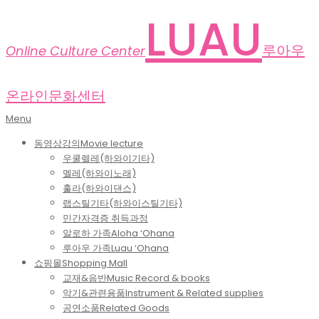
Skip
LUAU
to
content
루아우
Online Culture Center
온라인문화센터
Primary
Menu
Navigation
동영상강의
Movie lecture
Menu
우쿨렐레(하와이기타)
멜레(하와이노래)
훌라(하와이댄스)
랩스틸기타(하와이스틸기타)
민간자격증 취득과정
알로하 가족
Aloha ‘Ohana
루아우 가족
Luau ‘Ohana
쇼핑몰
Shopping Mall
교재&음반
Music Record & books
악기&관련용품
Instrument & Related supplies
공연소품
Related Goods