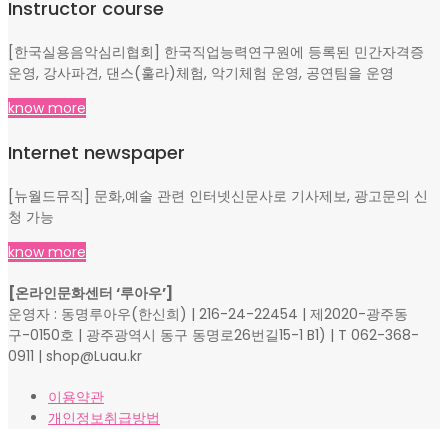
Instructor course
[한국실용음악심리협회] 한국직업능력연구원에 등록된 민간자격증
운영, 강사파견, 댄스(훌라)체험, 악기체험 운영, 공연팀을 운영
know more
Internet newspaper
[뉴월드뮤직] 문화,예술 관련 인터넷신문사로 기사제보, 광고문의 신
청 가능
know more
[온라인문화센터 ‘루아우’]
운영자 : 동명루아우(한신희) | 216-24-22454 | 제2020-광주동
구-0150호 | 광주광역시 동구 동명로26번길15-1 B1) | T 062-368-
0911 | shop@Luau.kr
이용약관
개인정보취급방법