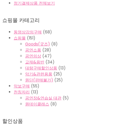
정기결제상품 전체보기
쇼핑몰 카테고리
동영상강의구매
(68)
쇼핑몰
(151)
Goods(굿즈)
(8)
공연소품
(28)
공연의상
(47)
교재&음반
(34)
대량구매할인상품
(13)
악기&관련용품
(25)
원단(판매불가)
(25)
악보구매
(55)
천칭자리
(13)
공연장&연습실 대관
(5)
원데이클래스
(8)
할인상품