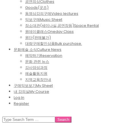
공연의상
Clothes
Goods(굿즈)
동영상강의구매
Video lectures
악보구매
Music Sheet
장소대관(세미나실,공연장등)
Space Rental
원데이클래스
Oneday Class
원단(판매불가)
대량구매할인상품
Bulk purchase.
문화예술 소식
Culture News
예약하기
Reservation
문화 관련 뉴스
강사양성과정
예술활동지원
지역교육장안내
구매악보보기
My Sheet
내 강의실
My Course
Log In
Register
SEARCH