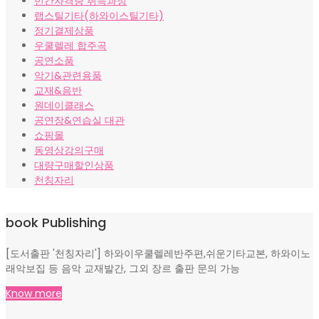
민간자격증 취득과정
랩스틸기타(하와이스틸기타)
정기결제상품
우쿨렐레 합주곡
공연소품
악기&관련용품
교재&음반
원데이클래스
공연장&연습실 대관
쇼핑몰
동영상강의구매
대량구매할인상품
천칭자리
book Publishing
[도서출판 '천칭자리'] 하와이우쿨렐레반주편,쉬운기타교본, 하와이노
래악보집 등 음악 교재발간, 그외 장르 출판 문의 가능
Know more