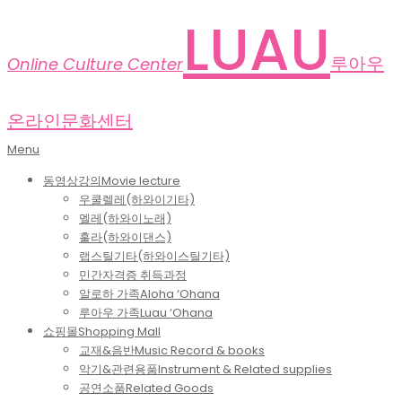
Skip
LUAU
to
content
루아우
Online Culture Center
온라인문화센터
Primary
Menu
Navigation
동영상강의
Movie lecture
Menu
우쿨렐레(하와이기타)
멜레(하와이노래)
훌라(하와이댄스)
랩스틸기타(하와이스틸기타)
민간자격증 취득과정
알로하 가족
Aloha ‘Ohana
루아우 가족
Luau ‘Ohana
쇼핑몰
Shopping Mall
교재&음반
Music Record & books
악기&관련용품
Instrument & Related supplies
공연소품
Related Goods