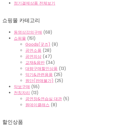
정기결제상품 전체보기
쇼핑몰 카테고리
동영상강의구매
(68)
쇼핑몰
(151)
Goods(굿즈)
(8)
공연소품
(28)
공연의상
(47)
교재&음반
(34)
대량구매할인상품
(13)
악기&관련용품
(25)
원단(판매불가)
(25)
악보구매
(55)
천칭자리
(13)
공연장&연습실 대관
(5)
원데이클래스
(8)
할인상품