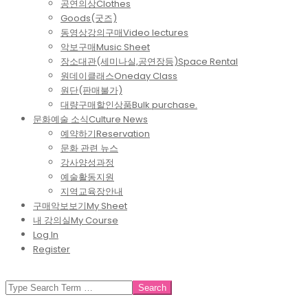
공연의상
Clothes
Goods(굿즈)
동영상강의구매
Video lectures
악보구매
Music Sheet
장소대관(세미나실,공연장등)
Space Rental
원데이클래스
Oneday Class
원단(판매불가)
대량구매할인상품
Bulk purchase.
문화예술 소식
Culture News
예약하기
Reservation
문화 관련 뉴스
강사양성과정
예술활동지원
지역교육장안내
구매악보보기
My Sheet
내 강의실
My Course
Log In
Register
SEARCH