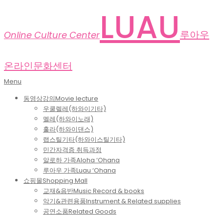
Skip
LUAU
to
content
루아우
Online Culture Center
온라인문화센터
Primary
Menu
Navigation
동영상강의
Movie lecture
Menu
우쿨렐레(하와이기타)
멜레(하와이노래)
훌라(하와이댄스)
랩스틸기타(하와이스틸기타)
민간자격증 취득과정
알로하 가족
Aloha ‘Ohana
루아우 가족
Luau ‘Ohana
쇼핑몰
Shopping Mall
교재&음반
Music Record & books
악기&관련용품
Instrument & Related supplies
공연소품
Related Goods