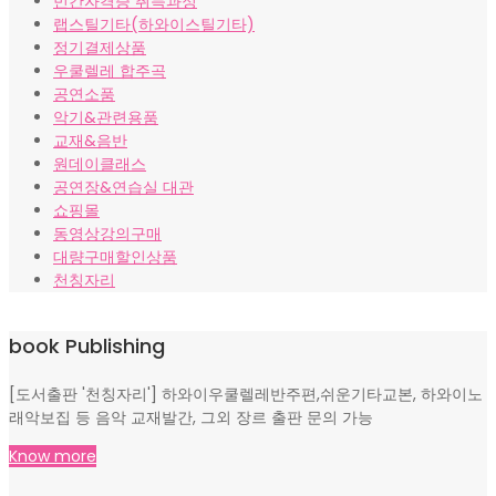
민간자격증 취득과정
랩스틸기타(하와이스틸기타)
정기결제상품
우쿨렐레 합주곡
공연소품
악기&관련용품
교재&음반
원데이클래스
공연장&연습실 대관
쇼핑몰
동영상강의구매
대량구매할인상품
천칭자리
book Publishing
[도서출판 '천칭자리'] 하와이우쿨렐레반주편,쉬운기타교본, 하와이노
래악보집 등 음악 교재발간, 그외 장르 출판 문의 가능
Know more