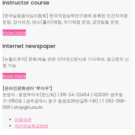
Instructor course
[한국실용음악심리협회] 한국직업능력연구원에 등록된 민간자격증
운영, 강사파견, 댄스(훌라)체험, 악기체험 운영, 공연팀을 운영
know more
Internet newspaper
[뉴월드뮤직] 문화,예술 관련 인터넷신문사로 기사제보, 광고문의 신
청 가능
know more
[온라인문화센터 ‘루아우’]
운영자 : 동명루아우(한신희) | 216-24-22454 | 제2020-광주동
구-0150호 | 광주광역시 동구 동명로26번길15-1 B1) | T 062-368-
0911 | shop@Luau.kr
이용약관
개인정보취급방법