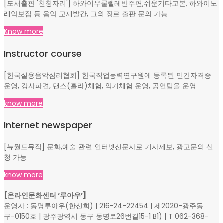
[도서출판 '천칭자리'] 하와이우쿨렐레반주편,쉬운기타교본, 하와이노
래악보집 등 음악 교재발간, 그외 장르 출판 문의 가능
Know more
Instructor course
[한국실용음악심리협회] 한국직업능력연구원에 등록된 민간자격증
운영, 강사파견, 댄스(훌라)체험, 악기체험 운영, 공연팀을 운영
know more
Internet newspaper
[뉴월드뮤직] 문화,예술 관련 인터넷신문사로 기사제보, 광고문의 신
청 가능
know more
[온라인문화센터 ‘루아우’]
운영자 : 동명루아우(한신희) | 216-24-22454 | 제2020-광주동
구-0150호 | 광주광역시 동구 동명로26번길15-1 B1) | T 062-368-