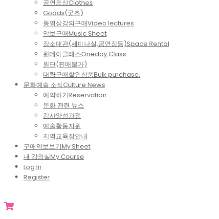
공연의상
Clothes
Goods(굿즈)
동영상강의구매
Video lectures
악보구매
Music Sheet
장소대관(세미나실,공연장등)
Space Rental
원데이클래스
Oneday Class
원단(판매불가)
대량구매할인상품
Bulk purchase.
문화예술 소식
Culture News
예약하기
Reservation
문화 관련 뉴스
강사양성과정
예술활동지원
지역교육장안내
구매악보보기
My Sheet
내 강의실
My Course
Log In
Register