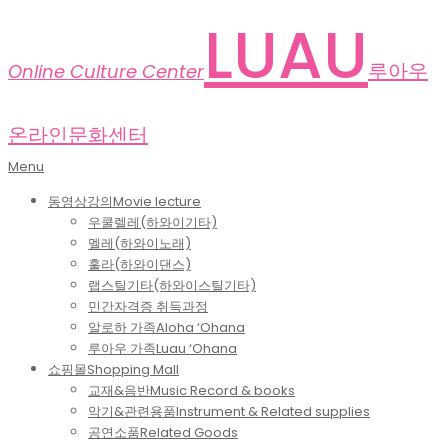
Skip
LUAU
to
content
루아우
Online Culture Center
온라인문화센터
Primary
Menu
Navigation
동영상강의
Movie lecture
Menu
우쿨렐레(하와이기타)
멜레(하와이노래)
훌라(하와이댄스)
랩스틸기타(하와이스틸기타)
민간자격증 취득과정
알로하 가족
Aloha ‘Ohana
루아우 가족
Luau ‘Ohana
쇼핑몰
Shopping Mall
교재&음반
Music Record & books
악기&관련용품
Instrument & Related supplies
공연소품
Related Goods