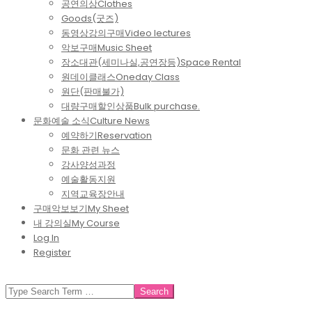
공연의상
Clothes
Goods(굿즈)
동영상강의구매
Video lectures
악보구매
Music Sheet
장소대관(세미나실,공연장등)
Space Rental
원데이클래스
Oneday Class
원단(판매불가)
대량구매할인상품
Bulk purchase.
문화예술 소식
Culture News
예약하기
Reservation
문화 관련 뉴스
강사양성과정
예술활동지원
지역교육장안내
구매악보보기
My Sheet
내 강의실
My Course
Log In
Register
SEARCH