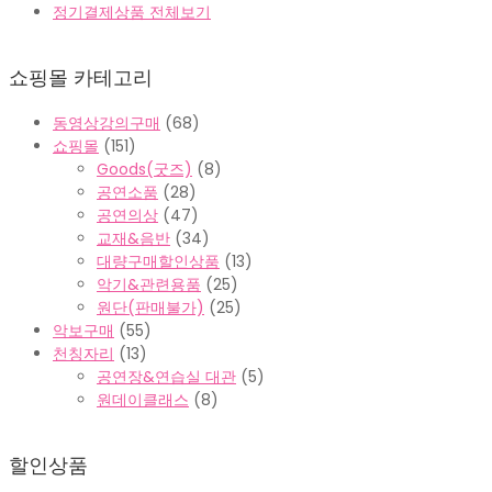
정기결제상품 전체보기
쇼핑몰 카테고리
동영상강의구매
(68)
쇼핑몰
(151)
Goods(굿즈)
(8)
공연소품
(28)
공연의상
(47)
교재&음반
(34)
대량구매할인상품
(13)
악기&관련용품
(25)
원단(판매불가)
(25)
악보구매
(55)
천칭자리
(13)
공연장&연습실 대관
(5)
원데이클래스
(8)
할인상품