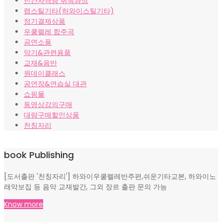
민간자격증 취득과정
랩스틸기타(하와이스틸기타)
정기결제상품
우쿨렐레 합주곡
공연소품
악기&관련용품
교재&음반
원데이클래스
공연장&연습실 대관
쇼핑몰
동영상강의구매
대량구매할인상품
천칭자리
book Publishing
[도서출판 '천칭자리'] 하와이우쿨렐레반주편,쉬운기타교본, 하와이노
래악보집 등 음악 교재발간, 그외 장르 출판 문의 가능
Know more