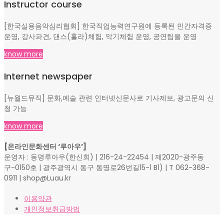
Instructor course
[한국실용음악심리협회] 한국직업능력연구원에 등록된 민간자격증
운영, 강사파견, 댄스(훌라)체험, 악기체험 운영, 공연팀을 운영
know more
Internet newspaper
[뉴월드뮤직] 문화,예술 관련 인터넷신문사로 기사제보, 광고문의 신
청 가능
know more
[온라인문화센터 ‘루아우’]
운영자 : 동명루아우(한신희) | 216-24-22454 | 제2020-광주동
구-0150호 | 광주광역시 동구 동명로26번길15-1 B1) | T 062-368-
0911 | shop@Luau.kr
이용약관
개인정보취급방법