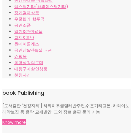
민간자격증 취득과정
랩스틸기타(하와이스틸기타)
정기결제상품
우쿨렐레 합주곡
공연소품
악기&관련용품
교재&음반
원데이클래스
공연장&연습실 대관
쇼핑몰
동영상강의구매
대량구매할인상품
천칭자리
book Publishing
[도서출판 '천칭자리'] 하와이우쿨렐레반주편,쉬운기타교본, 하와이노
래악보집 등 음악 교재발간, 그외 장르 출판 문의 가능
Know more