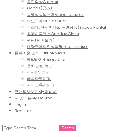
공연의상
Clothes
Goods(굿즈)
동영상강의구매
Video lectures
악보구매
Music Sheet
장소대관(세미나실,공연장등)
Space Rental
원데이클래스
Oneday Class
원단(판매불가)
대량구매할인상품
Bulk purchase.
문화예술 소식
Culture News
예약하기
Reservation
문화 관련 뉴스
강사양성과정
예술활동지원
지역교육장안내
구매악보보기
My Sheet
내 강의실
My Course
Log In
Register
SEARCH