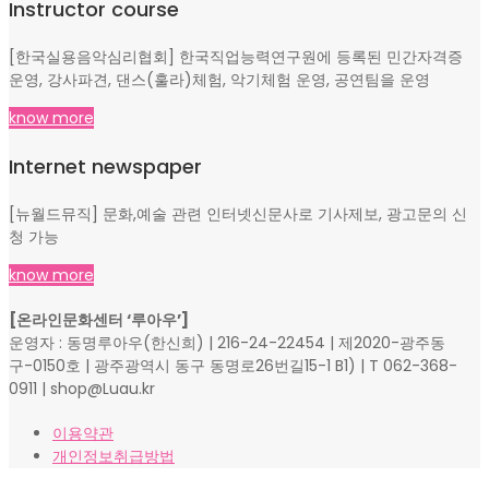
Instructor course
[한국실용음악심리협회] 한국직업능력연구원에 등록된 민간자격증
운영, 강사파견, 댄스(훌라)체험, 악기체험 운영, 공연팀을 운영
know more
Internet newspaper
[뉴월드뮤직] 문화,예술 관련 인터넷신문사로 기사제보, 광고문의 신
청 가능
know more
[온라인문화센터 ‘루아우’]
운영자 : 동명루아우(한신희) | 216-24-22454 | 제2020-광주동
구-0150호 | 광주광역시 동구 동명로26번길15-1 B1) | T 062-368-
0911 | shop@Luau.kr
이용약관
개인정보취급방법