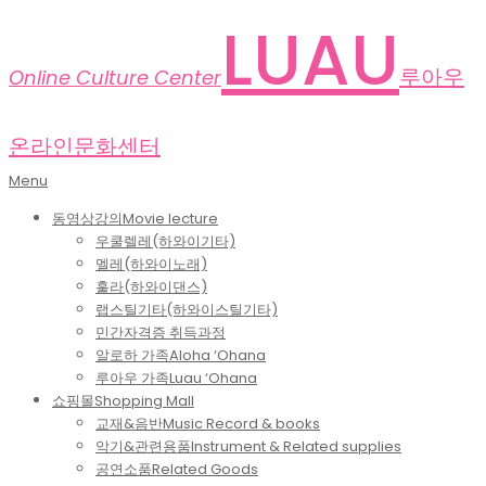
Skip
LUAU
to
content
루아우
Online Culture Center
온라인문화센터
Primary
Menu
Navigation
동영상강의
Movie lecture
Menu
우쿨렐레(하와이기타)
멜레(하와이노래)
훌라(하와이댄스)
랩스틸기타(하와이스틸기타)
민간자격증 취득과정
알로하 가족
Aloha ‘Ohana
루아우 가족
Luau ‘Ohana
쇼핑몰
Shopping Mall
교재&음반
Music Record & books
악기&관련용품
Instrument & Related supplies
공연소품
Related Goods