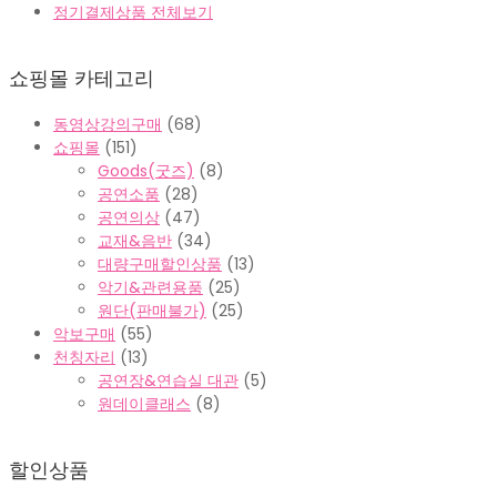
정기결제상품 전체보기
쇼핑몰 카테고리
동영상강의구매
(68)
쇼핑몰
(151)
Goods(굿즈)
(8)
공연소품
(28)
공연의상
(47)
교재&음반
(34)
대량구매할인상품
(13)
악기&관련용품
(25)
원단(판매불가)
(25)
악보구매
(55)
천칭자리
(13)
공연장&연습실 대관
(5)
원데이클래스
(8)
할인상품