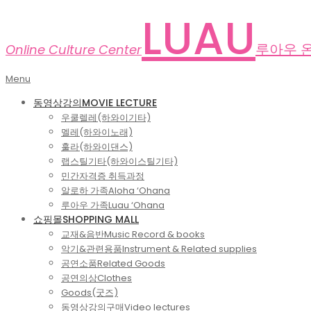
Skip
LUAU
to
content
루아우 
Online Culture Center
Primary
Menu
Navigation
동영상강의
MOVIE LECTURE
Menu
우쿨렐레(하와이기타)
멜레(하와이노래)
훌라(하와이댄스)
랩스틸기타(하와이스틸기타)
민간자격증 취득과정
알로하 가족
Aloha ‘Ohana
루아우 가족
Luau ‘Ohana
쇼핑몰
SHOPPING MALL
교재&음반
Music Record & books
악기&관련용품
Instrument & Related supplies
공연소품
Related Goods
공연의상
Clothes
Goods(굿즈)
동영상강의구매
Video lectures