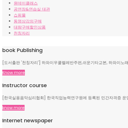
원데이클래스
공연장&연습실 대관
쇼핑몰
동영상강의구매
대량구매할인상품
천칭자리
book Publishing
[도서출판 '천칭자리'] 하와이우쿨렐레반주편,쉬운기타교본, 하와이노래
Know more
Instructor course
[한국실용음악심리협회] 한국직업능력연구원에 등록된 민간자격증 운영, 
know more
Internet newspaper