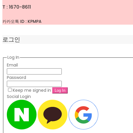
T : 1670-8611
카카오톡 ID : KPMPA
로그인
Log In
Email
Password
Keep me signed in
Social Login