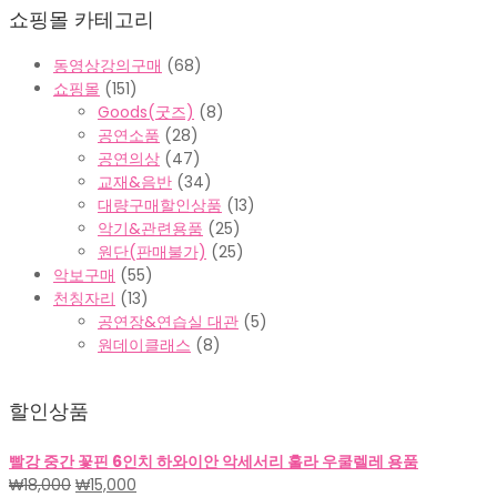
쇼핑몰 카테고리
동영상강의구매
(68)
쇼핑몰
(151)
Goods(굿즈)
(8)
공연소품
(28)
공연의상
(47)
교재&음반
(34)
대량구매할인상품
(13)
악기&관련용품
(25)
원단(판매불가)
(25)
악보구매
(55)
천칭자리
(13)
공연장&연습실 대관
(5)
원데이클래스
(8)
할인상품
빨강 중간 꽃핀 6인치 하와이안 악세서리 훌라 우쿨렐레 용품
원
현
₩
18,000
₩
15,000