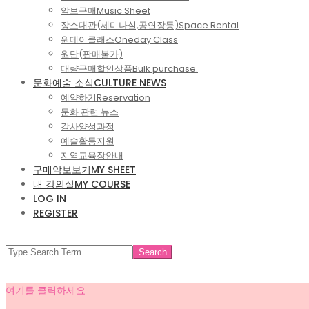
악보구매
Music Sheet
장소대관(세미나실,공연장등)
Space Rental
원데이클래스
Oneday Class
원단(판매불가)
대량구매할인상품
Bulk purchase.
문화예술 소식
CULTURE NEWS
예약하기
Reservation
문화 관련 뉴스
강사양성과정
예술활동지원
지역교육장안내
구매악보보기
MY SHEET
내 강의실
MY COURSE
LOG IN
REGISTER
SEARCH
여기를 클릭하세요