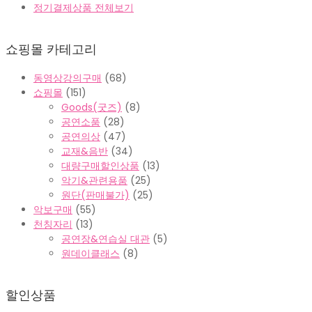
정기결제상품 전체보기
쇼핑몰 카테고리
동영상강의구매
(68)
쇼핑몰
(151)
Goods(굿즈)
(8)
공연소품
(28)
공연의상
(47)
교재&음반
(34)
대량구매할인상품
(13)
악기&관련용품
(25)
원단(판매불가)
(25)
악보구매
(55)
천칭자리
(13)
공연장&연습실 대관
(5)
원데이클래스
(8)
할인상품