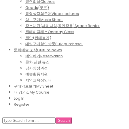
공연의상
Clothes
Goods(굿즈)
동영상강의구매
Video lectures
악보구매
Music Sheet
장소대관(세미나실,공연장등)
Space Rental
원데이클래스
Oneday Class
원단(판매불가)
대량구매할인상품
Bulk purchase.
문화예술 소식
Culture News
예약하기
Reservation
문화 관련 뉴스
강사양성과정
예술활동지원
지역교육장안내
구매악보보기
My Sheet
내 강의실
My Course
Log In
Register
SEARCH