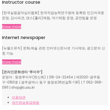
Instructor course
[한국실용음악심리협회] 한국직업능력연구원에 등록된 민간자격증
운영, 강사파견, 댄스(훌라)체험, 악기체험 운영, 공연팀을 운영
know more
Internet newspaper
[뉴월드뮤직] 문화,예술 관련 인터넷신문사로 기사제보, 광고문의 신
청 가능
know more
[온라인문화센터 ‘루아우’]
운영자 : 동명루아우(한신희) | 216-24-22454 | 제2020-광주동
구-0150호 | 광주광역시 동구 동명로26번길15-1 B1) | T 062-368-
0911 | shop@Luau.kr
이용약관
개인정보취급방법