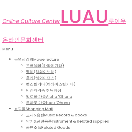
Skip
LUAU
to
content
루아우
Online Culture Center
온라인문화센터
Primary
Menu
Navigation
동영상강의
Movie lecture
Menu
우쿨렐레(하와이기타)
멜레(하와이노래)
훌라(하와이댄스)
랩스틸기타(하와이스틸기타)
민간자격증 취득과정
알로하 가족
Aloha ‘Ohana
루아우 가족
Luau ‘Ohana
쇼핑몰
Shopping Mall
교재&음반
Music Record & books
악기&관련용품
Instrument & Related supplies
공연소품
Related Goods