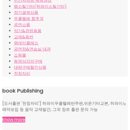
민간자격증 취득과정
랩스틸기타(하와이스틸기타)
정기결제상품
우쿨렐레 합주곡
공연소품
악기&관련용품
교재&음반
원데이클래스
공연장&연습실 대관
쇼핑몰
동영상강의구매
대량구매할인상품
천칭자리
book Publishing
[도서출판 '천칭자리'] 하와이우쿨렐레반주편,쉬운기타교본, 하와이노
래악보집 등 음악 교재발간, 그외 장르 출판 문의 가능
Know more