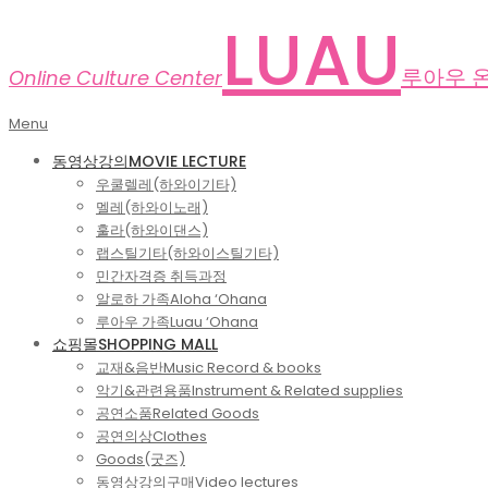
Skip
LUAU
to
content
루아우 
Online Culture Center
Primary
Menu
Navigation
동영상강의
MOVIE LECTURE
Menu
우쿨렐레(하와이기타)
멜레(하와이노래)
훌라(하와이댄스)
랩스틸기타(하와이스틸기타)
민간자격증 취득과정
알로하 가족
Aloha ‘Ohana
루아우 가족
Luau ‘Ohana
쇼핑몰
SHOPPING MALL
교재&음반
Music Record & books
악기&관련용품
Instrument & Related supplies
공연소품
Related Goods
공연의상
Clothes
Goods(굿즈)
동영상강의구매
Video lectures