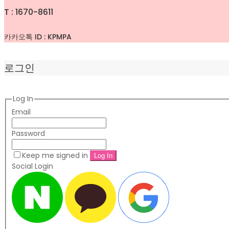
T : 1670-8611
카카오톡 ID : KPMPA
로그인
Log In
Email
Password
Keep me signed in
Social Login